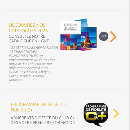
DECOUVREZ NOS
CATALOGUES 2026
CONSULTEZ NOTRE
CATALOGUE EN LIGNE
153 SÉMINAIRES RÉPARTIS SUR
13 THÉMATIQUES
FONDAMENTALES.Un
environnement de formation
optimal dans chacun de nos
différents centres à Paris,
Dubaï, Casablanca, Abidjan,
Dakar, Jeddah, Atlanta,
Montréal.
PROGRAMME DE FEDELITE
Fidélité C+
ADHERENTS D’OFFICE DU CLUB C+
DES VOTRE PREMIERE FORMATION