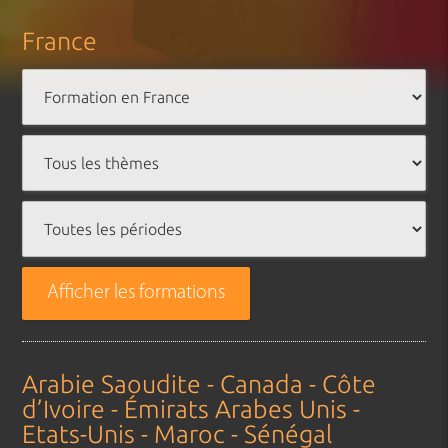
France
Afficher les formations
Arabie Saoudite - Canada - Côte
d’Ivoire - Émirats Arabes Unis -
Etats-Unis - Maroc - Sénégal