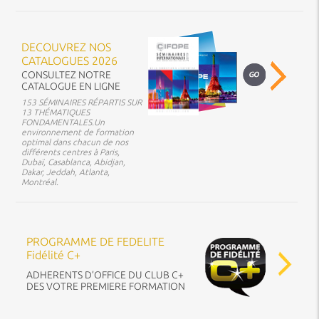
DECOUVREZ NOS
CATALOGUES 2026
CONSULTEZ NOTRE
CATALOGUE EN LIGNE
153 SÉMINAIRES RÉPARTIS SUR
13 THÉMATIQUES
FONDAMENTALES.Un
environnement de formation
optimal dans chacun de nos
différents centres à Paris,
Dubaï, Casablanca, Abidjan,
Dakar, Jeddah, Atlanta,
Montréal.
PROGRAMME DE FEDELITE
Fidélité C+
ADHERENTS D’OFFICE DU CLUB C+
DES VOTRE PREMIERE FORMATION