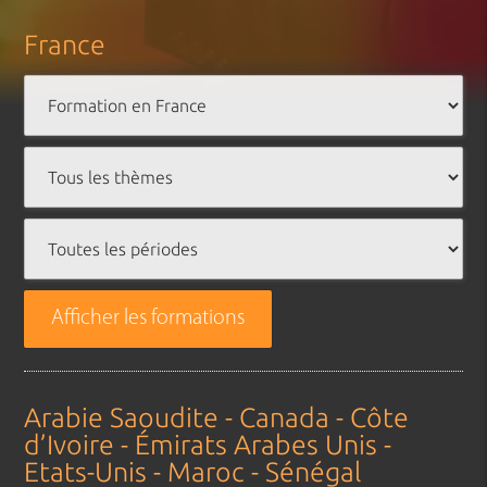
France
Afficher les formations
Arabie Saoudite - Canada - Côte
d’Ivoire - Émirats Arabes Unis -
Etats-Unis - Maroc - Sénégal