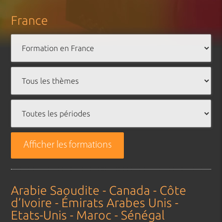
France
Afficher les formations
Arabie Saoudite - Canada - Côte
d’Ivoire - Émirats Arabes Unis -
Etats-Unis - Maroc - Sénégal