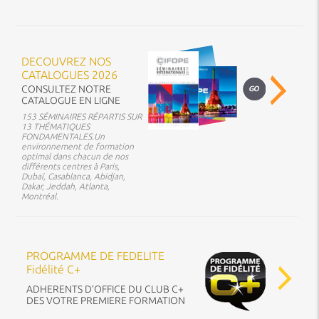
DECOUVREZ NOS
CATALOGUES 2026
CONSULTEZ NOTRE
CATALOGUE EN LIGNE
153 SÉMINAIRES RÉPARTIS SUR
13 THÉMATIQUES
FONDAMENTALES.Un
environnement de formation
optimal dans chacun de nos
différents centres à Paris,
Dubaï, Casablanca, Abidjan,
Dakar, Jeddah, Atlanta,
Montréal.
PROGRAMME DE FEDELITE
Fidélité C+
ADHERENTS D’OFFICE DU CLUB C+
DES VOTRE PREMIERE FORMATION