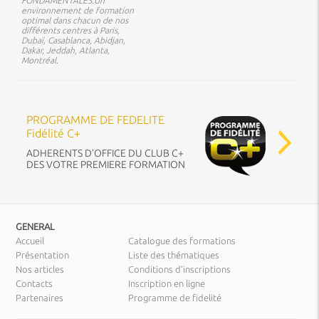
FONDAMENTALES.Un
environnement de formation
optimal dans chacun de nos
différents centres à Paris,
Dubaï, Casablanca, Abidjan,
Dakar, Jeddah, Atlanta,
Montréal.
PROGRAMME DE FEDELITE
Fidélité C+
ADHERENTS D’OFFICE DU CLUB C+
DES VOTRE PREMIERE FORMATION
GENERAL
Accueil
Catalogue des formations
Présentation
Liste des thématiques
Nos articles
Conditions d’inscriptions
Contacts
Inscription en ligne
Partenaires
Programme de fidelité