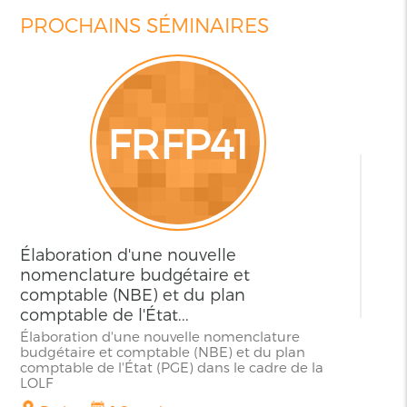
PROCHAINS SÉMINAIRES
CAIP13
Planification stratégique,
programmation des investissements
J'y
publics (PIP) et partenariats public-pr.
participe
Planification stratégique, programmation de
investissements publics (PIP) et partenariats
ure
public-privé (PPP) dans le cadre des budgets
plan
programmes
e de la
Montréal
2 Semaines