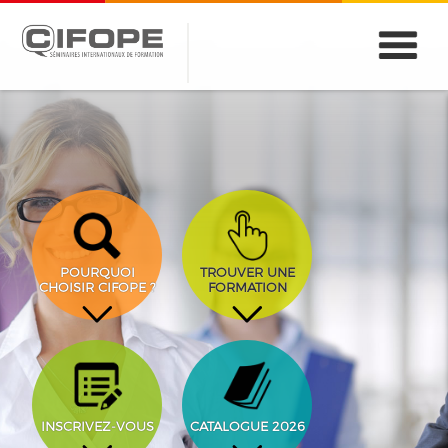
PARIS
ABIDJAN
ATLANTA
CASABLANCA
DUBAÏ
DAKAR
JEDDAH
MONTREAL
POURQUOI
TROUVER UNE
CHOISIR CIFOPE ?
FORMATION
INSCRIVEZ-VOUS
CATALOGUE 2026