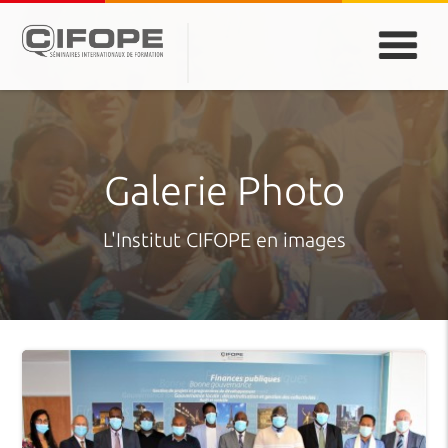
PARIS
ABIDJAN
ATLANTA
CASABLANCA
DUBAÏ
DAKAR
JEDDAH
MONTREAL
Galerie Photo
L'Institut CIFOPE en images