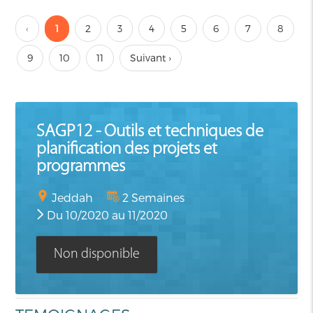
‹
1
2
3
4
5
6
7
8
9
10
11
Suivant ›
SAGP12 - Outils et techniques de
planification des projets et
programmes
Jeddah
2 Semaines
Du 10/2020 au 11/2020
Non disponible