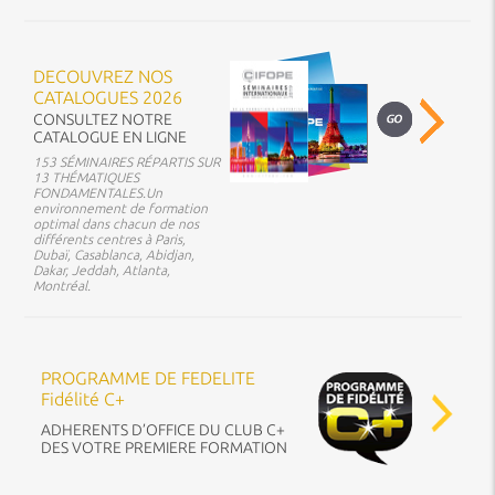
DECOUVREZ NOS
CATALOGUES 2026
CONSULTEZ NOTRE
CATALOGUE EN LIGNE
153 SÉMINAIRES RÉPARTIS SUR
13 THÉMATIQUES
FONDAMENTALES.Un
environnement de formation
optimal dans chacun de nos
différents centres à Paris,
Dubaï, Casablanca, Abidjan,
Dakar, Jeddah, Atlanta,
Montréal.
PROGRAMME DE FEDELITE
Fidélité C+
ADHERENTS D’OFFICE DU CLUB C+
DES VOTRE PREMIERE FORMATION