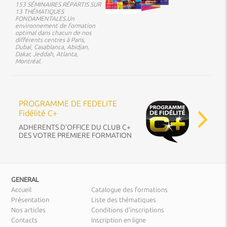
153 SÉMINAIRES RÉPARTIS SUR
13 THÉMATIQUES
FONDAMENTALES.Un
environnement de formation
optimal dans chacun de nos
différents centres à Paris,
Dubaï, Casablanca, Abidjan,
Dakar, Jeddah, Atlanta,
Montréal.
PROGRAMME DE FEDELITE
Fidélité C+
ADHERENTS D’OFFICE DU CLUB C+
DES VOTRE PREMIERE FORMATION
GENERAL
Accueil
Catalogue des formations
Présentation
Liste des thématiques
Nos articles
Conditions d’inscriptions
Contacts
Inscription en ligne