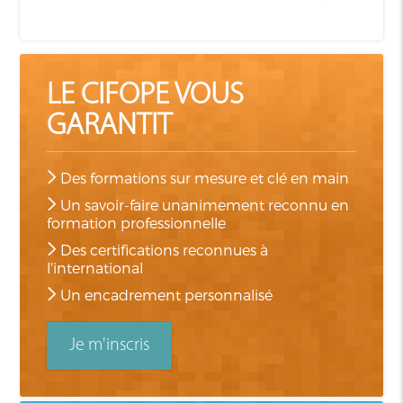
LE CIFOPE VOUS
GARANTIT
Des formations sur mesure et clé en main
Un savoir-faire unanimement reconnu en
formation professionnelle
Des certifications reconnues à
l'international
Un encadrement personnalisé
Je m'inscris