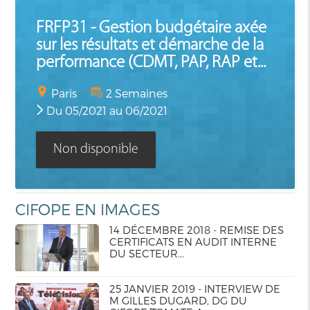
FRFP31 - Gestion budgétaire axée
sur les résultats et démarche de la
performance (CDMT, PAP, RAP et...
Paris
2 Semaines
Du 05/2021 au 06/2021
Non disponible
CIFOPE EN IMAGES
14 DÉCEMBRE 2018 - REMISE DES
CERTIFICATS EN AUDIT INTERNE
DU SECTEUR...
25 JANVIER 2019 - INTERVIEW DE
M GILLES DUGARD, DG DU