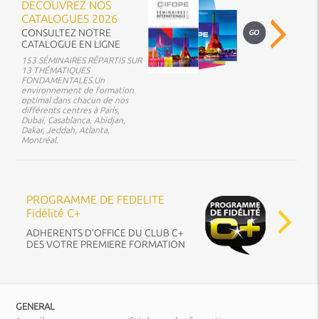
DECOUVREZ NOS
CATALOGUES 2026
CONSULTEZ NOTRE
CATALOGUE EN LIGNE
153 SÉMINAIRES RÉPARTIS SUR
13 THÉMATIQUES
FONDAMENTALES.Un
environnement de formation
optimal dans chacun de nos
différents centres à Paris,
Dubaï, Casablanca, Abidjan,
Dakar, Jeddah, Atlanta,
Montréal.
PROGRAMME DE FEDELITE
Fidélité C+
ADHERENTS D’OFFICE DU CLUB C+
DES VOTRE PREMIERE FORMATION
GENERAL