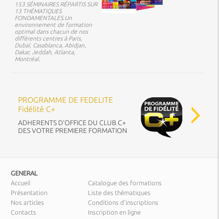
153 SÉMINAIRES RÉPARTIS SUR
13 THÉMATIQUES
FONDAMENTALES.Un
environnement de formation
optimal dans chacun de nos
différents centres à Paris,
Dubaï, Casablanca, Abidjan,
Dakar, Jeddah, Atlanta,
Montréal.
PROGRAMME DE FEDELITE
Fidélité C+
ADHERENTS D’OFFICE DU CLUB C+
DES VOTRE PREMIERE FORMATION
GENERAL
Accueil
Catalogue des formations
Présentation
Liste des thématiques
Nos articles
Conditions d’inscriptions
Contacts
Inscription en ligne