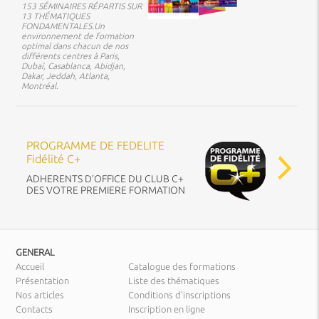
153 SÉMINAIRES RÉPARTIS SUR
13 THÉMATIQUES
FONDAMENTALES.Un
environnement de formation
optimal dans chacun de nos
différents centres à Paris,
Dubaï, Casablanca, Abidjan,
Dakar, Jeddah, Atlanta,
Montréal.
PROGRAMME DE FEDELITE
Fidélité C+
ADHERENTS D’OFFICE DU CLUB C+
DES VOTRE PREMIERE FORMATION
GENERAL
Accueil
Catalogue des formations
Présentation
Liste des thématiques
Nos articles
Conditions d’inscriptions
Contacts
Inscription en ligne