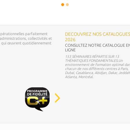
DECOUVREZ NOS CATALOGUE
pérationnelles parfaitement
dministrations, collectivités et
2026
ns qui œuvrent quotidiennement
CONSULTEZ NOTRE CATALOGUE E
LIGNE
153 SÉMINAIRES RÉPARTIS SUR 13
THÉMATIQUES FONDAMENTALES.Un
environnement de formation optimal dan
chacun de nos différents centres à Paris,
Dubaï, Casablanca, Abidjan, Dakar, Jeddah
Atlanta, Montréal.