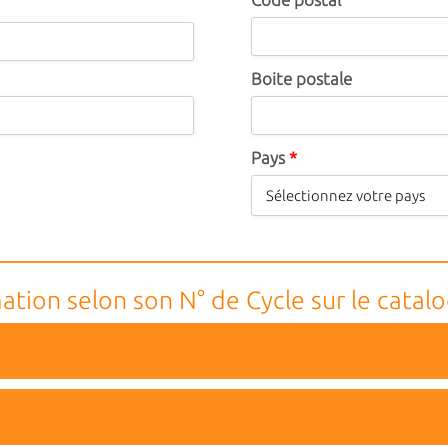
Boite postale
Pays
*
ation selon son N° de Cycle sur le catal