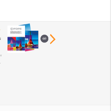
S
N
s
,