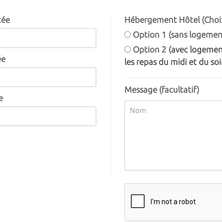
tée
Hébergement Hôtel (Choix
Option 1 (sans logemen
Option 2 (
avec logement
ée
les repas du midi et du soir
Message (facultatif)
e