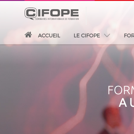
ACCUEIL
LE CIFOPE
FOR
PARIS
ABIDJAN
ATLANTA
CASABLANC
FORM
A 