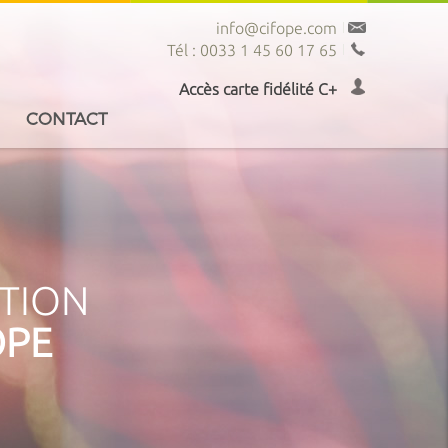
info@cifope.com
Tél : 0033 1 45 60 17 65
Accès carte fidélité C+
CONTACT
PTION
OPE