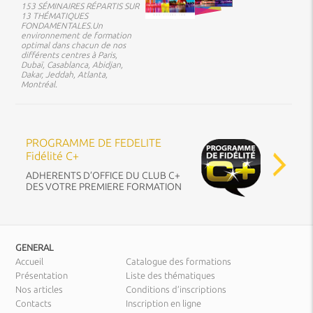
153 SÉMINAIRES RÉPARTIS SUR
13 THÉMATIQUES
FONDAMENTALES.Un
environnement de formation
optimal dans chacun de nos
différents centres à Paris,
Dubaï, Casablanca, Abidjan,
Dakar, Jeddah, Atlanta,
Montréal.
PROGRAMME DE FEDELITE
Fidélité C+
ADHERENTS D’OFFICE DU CLUB C+
DES VOTRE PREMIERE FORMATION
GENERAL
Accueil
Catalogue des formations
Présentation
Liste des thématiques
Nos articles
Conditions d’inscriptions
Contacts
Inscription en ligne