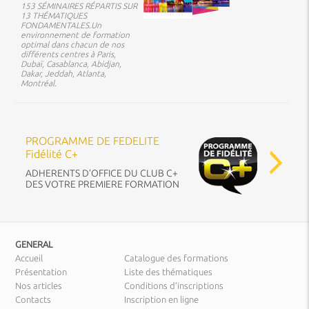
153 SÉMINAIRES RÉPARTIS SUR
13 THÉMATIQUES
FONDAMENTALES.Un
environnement de formation
optimal dans chacun de nos
différents centres à Paris,
Dubaï, Casablanca, Abidjan,
Dakar, Jeddah, Atlanta,
Montréal.
PROGRAMME DE FEDELITE
Fidélité C+
ADHERENTS D’OFFICE DU CLUB C+
DES VOTRE PREMIERE FORMATION
GENERAL
Accueil
Catalogue des formations
Présentation
Liste des thématiques
Nos articles
Conditions d’inscriptions
Contacts
Inscription en ligne