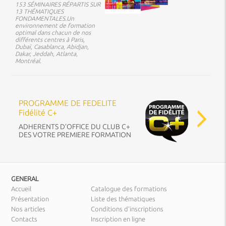
153 SÉMINAIRES RÉPARTIS SUR
13 THÉMATIQUES
FONDAMENTALES.Un
environnement de formation
optimal dans chacun de nos
différents centres à Paris,
Dubaï, Casablanca, Abidjan,
Dakar, Jeddah, Atlanta,
Montréal.
PROGRAMME DE FEDELITE
Fidélité C+
ADHERENTS D’OFFICE DU CLUB C+
DES VOTRE PREMIERE FORMATION
GENERAL
Accueil
Catalogue des formations
Présentation
Liste des thématiques
Nos articles
Conditions d’inscriptions
Contacts
Inscription en ligne